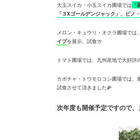
大玉スイカ・小玉スイカ圃場では
「
「３Xゴールデンジャック」、ピノ・
メロン・キュウリ・オクラ圃場では
イプ
を展示、試食🍈
トマト圃場では、九州産地で大好評
カボチャ・トウモロコシ圃場では、
試食させて頂きました🌽
次年度も開催予定ですので、