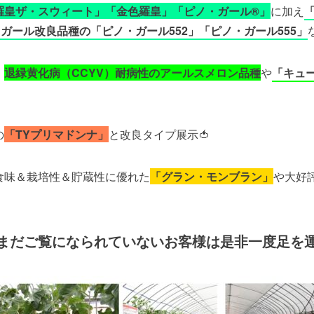
羅皇ザ・スウィート」「金色羅皇」「ピノ・ガール®」
に加え
ガール改良品種の「ピノ・ガール552」「ピノ・ガール555」
、
退緑黄化病（CCYV）耐病性のアールスメロン品種
や
「キュ
の
「TYプリマドンナ」
と改良タイプ展示🍅
食味＆栽培性＆貯蔵性に優れた
「グラン・モンブラン」
や大好
まだご覧になられていないお客様は是非一度足を